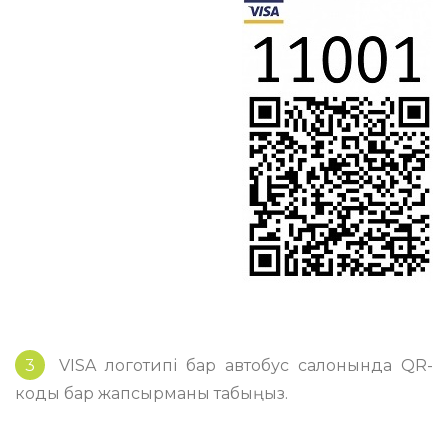
3
VISA логотипі бар автобус салонында QR-
коды бар жапсырманы табыңыз.