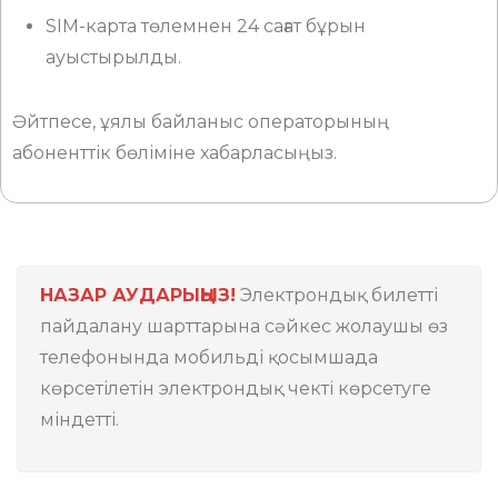
SIM-карта төлемнен 24 сағат бұрын
ауыстырылды.
Әйтпесе, ұялы байланыс операторының
абоненттік бөліміне хабарласыңыз.
НАЗАР АУДАРЫҢЫЗ!
Электрондық билетті
пайдалану шарттарына сәйкес жолаушы өз
телефонында мобильді қосымшада
көрсетілетін электрондық чекті көрсетуге
міндетті.