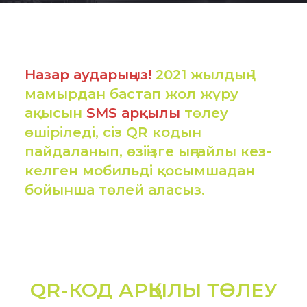
Назар аударыңыз!
2021 жылдың 1
мамырдан бастап жол жүру
ақысын
SMS арқылы
төлеу
өшіріледі, сіз QR кодын
пайдаланып, өзіңізге ыңғайлы кез-
келген мобильді қосымшадан
бойынша төлей аласыз.
QR-КОД АРҚЫЛЫ ТӨЛЕУ