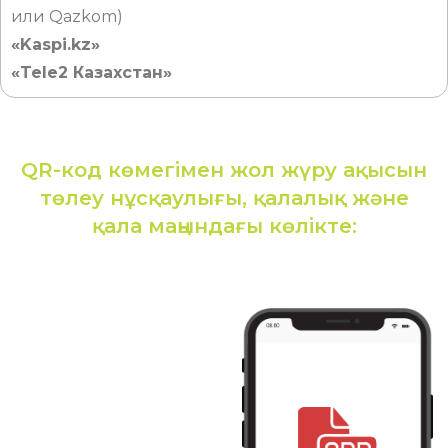
или Qazkom)
«Kaspi.kz»
«Tele2 Казахстан»
QR-код көмегімен жол жүру ақысын
төлеу нұсқаулығы, қалалық және
қала маңындағы көлікте: