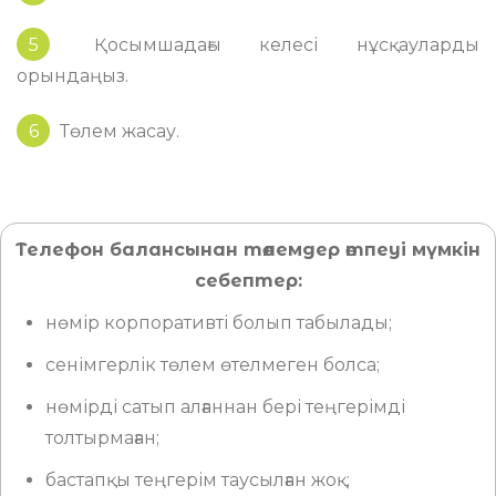
5
Қосымшадағы келесі нұсқауларды
орындаңыз.
6
Төлем жасау.
Телефон балансынан төлемдер өтпеуі мүмкін
себептер:
нөмір корпоративті болып табылады;
сенімгерлік төлем өтелмеген болса;
нөмірді сатып алғаннан бері теңгерімді
толтырмаған;
бастапқы теңгерім таусылған жоқ;