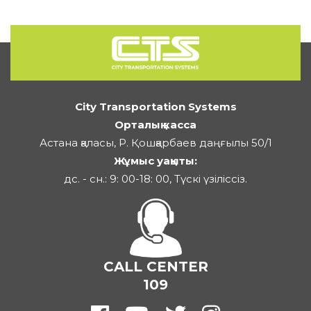
City Transportation Systems
Орталық касса
Астана қаласы, Р. Қошқарбаев даңғылы 50/1
Жұмыс уақыты:
дс. - сн.: 9: 00-18: 00, Түскі үзіліссіз.
CALL CENTER
109