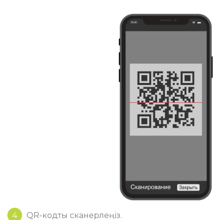
4
QR-кодты сканерлеңіз.